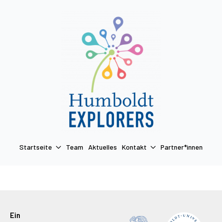
Startseite
Team
Aktuelles
Kontakt
Partner*innen
Termin anfragen
Startseite
Team
Aktuelles
Kontakt
Partner*innen
Ein