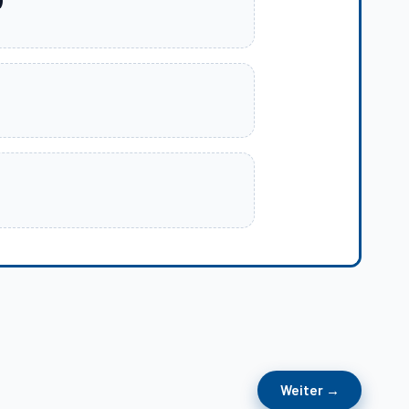
)
tärke gemessen?
Weiter →