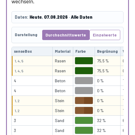
wechseln.
Daten:
Heute
,
07.08.2026
·
Alle Daten
Durchschnittswerte
Einzelwerte
Darstellung
senseBox
Material
Farbe
Begrünung
Versie
Rasen
75,5 %
0 %
1, 4, 5
Rasen
75,5 %
0 %
1, 4, 5
4
Beton
0 %
100 %
4
Beton
0 %
100 %
Stein
0 %
100 %
1, 2
Stein
0 %
100 %
1, 2
3
Sand
32 %
68 %
3
Sand
32 %
68 %