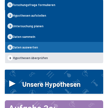
Forschungsfrage formulieren
1
Hypothesen aufstellen
2
Untersuchung planen
3
Daten sammeln
4
Daten auswerten
5
Hypothesen überprüfen
6
▸
Unsere Hypothesen