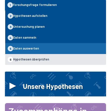
Forschungsfrage formulieren
1
Hypothesen aufstellen
2
Untersuchung planen
3
Daten sammeln
4
Daten auswerten
5
Hypothesen überprüfen
6
▸
Unsere Hypothesen