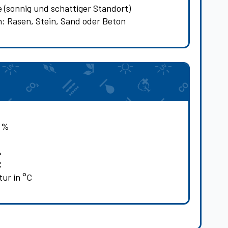
 (sonnig und schattiger Standort)
: Rasen, Stein, Sand oder Beton
n %
%
C
ur in °C