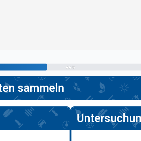
44%
ten sammeln
Untersuchun