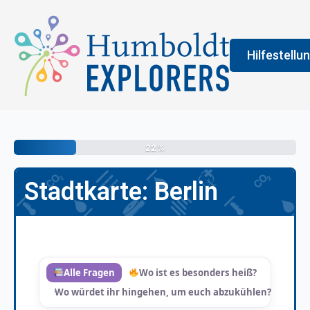
Hilfestellu
Fenster
Legend
22%
An der Farbe
Stadtkarte: Berlin
allgemeine 
erledigen s
vermittelt 
Alle Fragen
Wo ist es besonders heiß?
Wo würdet ihr hingehen, um euch abzukühlen?