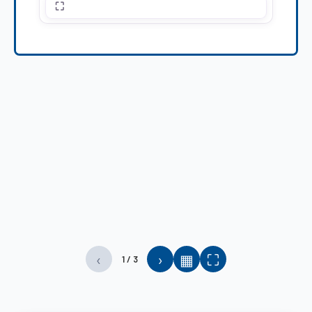
⛶
‹
›
▦
⛶
1 / 3