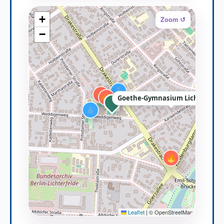
+
Zoom ↺
−
Goethe-Gymnasium Lichterfeld
Leaflet
|
© OpenStreetMap