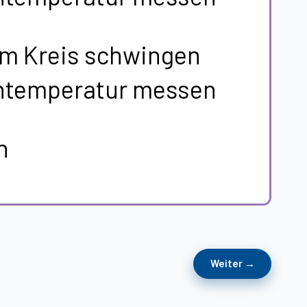
 im Kreis schwingen
ntemperatur messen
n
Weiter →