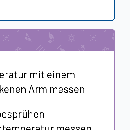
eratur mit einem
ockenen Arm messen
 besprühen
ntemperatur messen