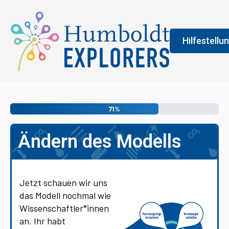
Hilfestellu
Fenster
Legend
71%
An der Farbe
Ändern des Modells
allgemeine 
erledigen s
vermittelt 
Jetzt schauen wir uns
das Modell nochmal wie
Wissenschaftler*innen
an. Ihr habt