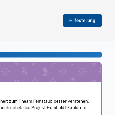
Hilfestellung
Fenster schließen
Legende
An der Farbe der Felder
Aufgaben erledigen sol
nheit zum Theam Feinstaub besser verstehen.
 auch dabei, das Projekt Humboldt Explorers