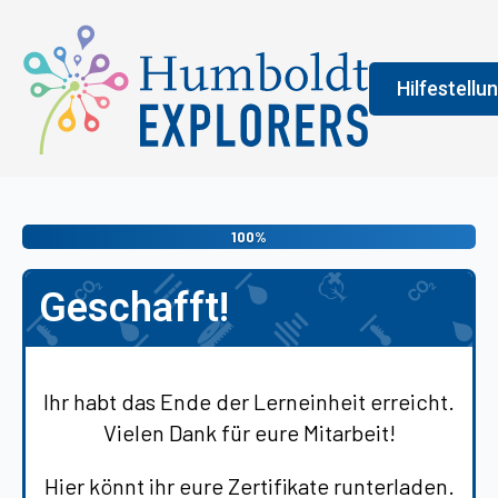
Hilfestellu
Fenster
Legend
100%
An der Farbe
Geschafft!
allgemeine 
erledigen s
vermittelt 
Ihr habt das Ende der Lerneinheit erreicht.
Vielen Dank für eure Mitarbeit!
Hier könnt ihr eure Zertifikate runterladen.