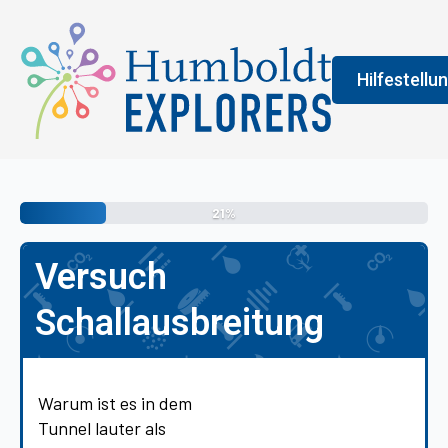
Hilfestellu
Fenster
Legend
21%
An der Farbe
Versuch
allgemeine 
erledigen s
Schallausbreitung
vermittelt 
Warum ist es in dem
Tunnel lauter als