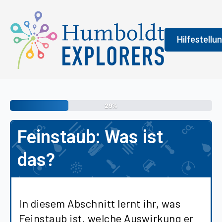
Hilfestellu
Fenster
Legend
29%
An der Farbe
Feinstaub: Was ist
allgemeine 
erledigen s
das?
vermittelt 
In diesem Abschnitt lernt ihr, was
Feinstaub ist, welche Auswirkung er