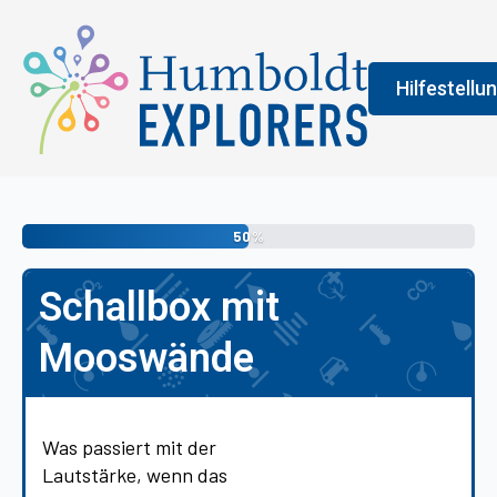
Hilfestellu
Fenster
Legend
50%
An der Farbe
Schallbox mit
allgemeine 
erledigen s
Mooswände
vermittelt 
Was passiert mit der
Lautstärke, wenn das