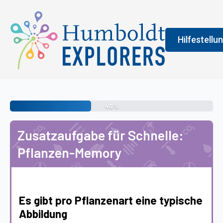
Hilfestellu
Fenster
Legend
40%
An der Farbe
Zusatzaufgabe für Schnelle:
allgemeine 
Pflanzen-Memory
erledigen s
vermittelt 
Es gibt pro Pflanzenart eine typische
Abbildung