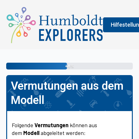
Hilfestellu
Fenster
Legend
48%
An der Farbe
Vermutungen aus dem
allgemeine 
erledigen s
Modell
vermittelt 
Folgende
Vermutungen
können aus
dem
Modell
abgeleitet werden: