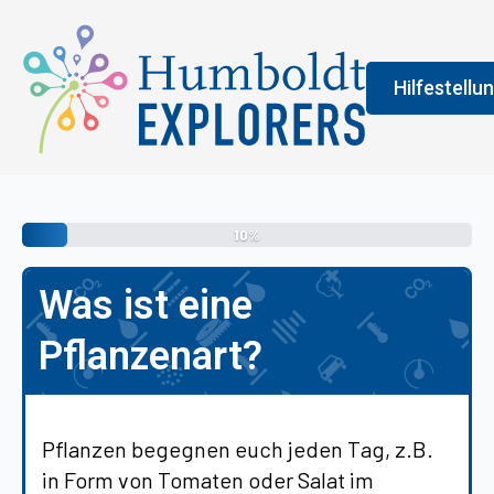
Hilfestellu
Fenster
Legend
10%
An der Farbe
Was ist eine
allgemeine 
erledigen s
Pflanzenart?
vermittelt 
Pflanzen begegnen euch jeden Tag, z.B.
in Form von Tomaten oder Salat im