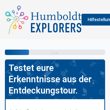
Hilfestellu
Fenster
Legend
24%
An der Farbe
Testet eure
allgemeine 
erledigen s
Erkenntnisse aus der
vermittelt 
Entdeckungstour.