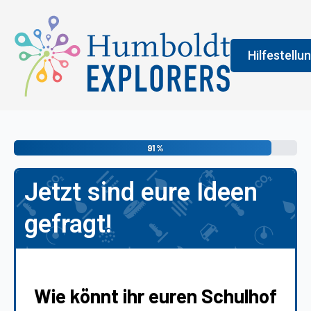
Hilfestellu
Fenster
Legend
91%
An der Farbe
Jetzt sind eure Ideen
allgemeine 
erledigen s
gefragt!
vermittelt 
Wie könnt ihr euren Schulhof