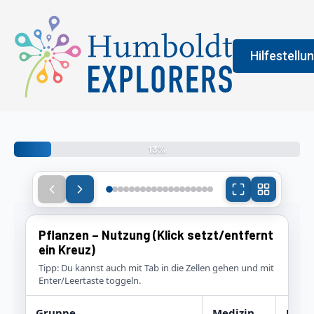
Hilfestellu
Willkommen bei den
Fenster
Legend
13%
An der Farbe
allgemeine 
erledigen s
vermittelt 
Pflanzen – Nutzung (Klick setzt/entfernt
ein Kreuz)
Tipp: Du kannst auch mit Tab in die Zellen gehen und mit
Enter/Leertaste toggeln.
Gruppe
Medizin
Mate