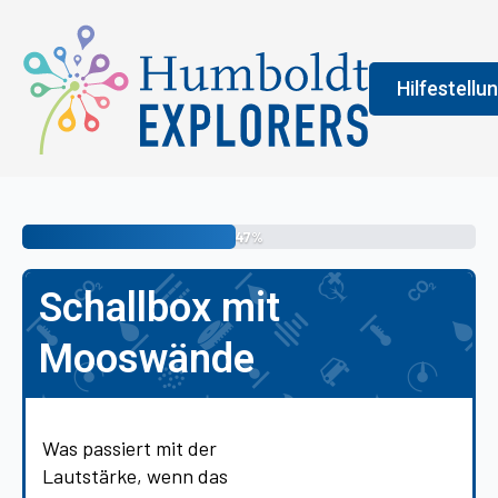
Hilfestellu
Fenster
Legend
47%
An der Farbe
Schallbox mit
allgemeine 
erledigen s
Mooswände
vermittelt 
Was passiert mit der
Lautstärke, wenn das