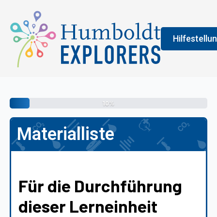
Hilfestellu
Fenster
Legend
10%
An der Farbe
Materialliste
allgemeine 
erledigen s
vermittelt 
Für die Durchführung
dieser Lerneinheit