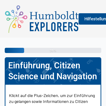
Hilfestellu
Fenster
Legend
20%
An der Farbe
Einführung, Citizen
allgemeine 
erledigen s
Science und Navigation
vermittelt 
Klickt auf die Plus-Zeichen, um zur Einführung
zu gelangen sowie Informationen zu Citizen