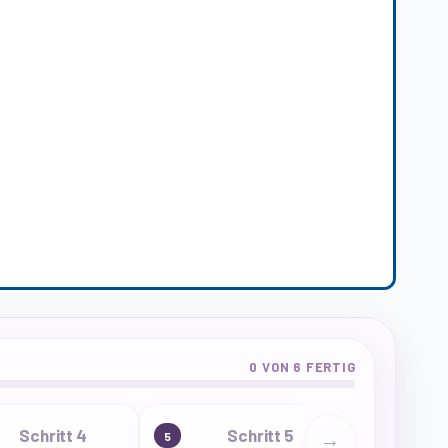
0 VON 6 FERTIG
Schritt 4
Schritt 5
S
→
5
6