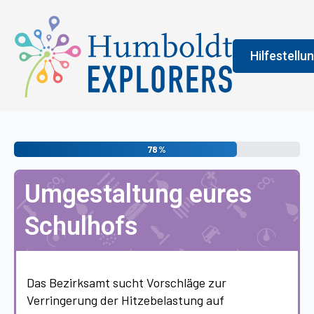
Hilfestellu
Fenster
Legend
78%
An der Farbe
Umgestaltung eures
allgemeine 
erledigen s
Schulhofs
vermittelt 
Das Bezirksamt sucht Vorschläge zur
Verringerung der Hitzebelastung auf