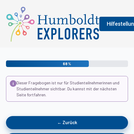
Hilfestellu
Fenster
Legend
68%
An der Farbe
Dieser Fragebogen ist nur für Studienteilnehmerinnen und
i
allgemeine 
Studienteilnehmer sichtbar. Du kannst mit der nächsten
erledigen s
Seite fortfahren.
vermittelt 
← Zurück