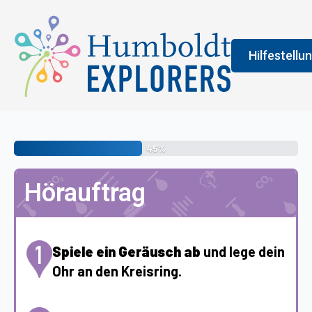
Hilfestellu
Fenster
Legend
45%
An der Farbe
Hörauftrag
allgemeine 
erledigen s
vermittelt 
Spiele ein Geräusch ab
und lege dein
Ohr an den Kreisring.